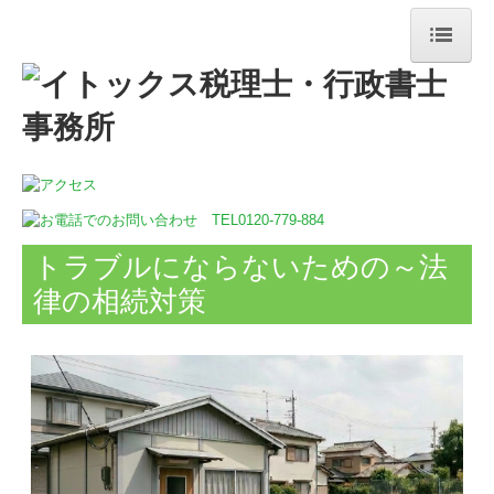
ホーム
事務所紹介
アクセス
サービス案内
トラブルにならないための～法
相続対策
律の相続対策
デジタル化支援
創業支援・会社設立
MGゲーム
顧問先の企業様の声