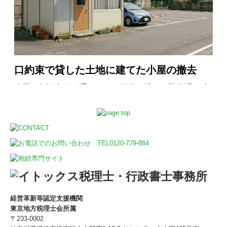
株式会社ガレージカメイ
株式会社エフエージェンシー
株式会社菅野産業
RAPORT
情報提供
相談会・セミナー開催
採用情報
お問い合わせ
経営革新等認定支援機関
東京地方税理士会所属
〒233-0002