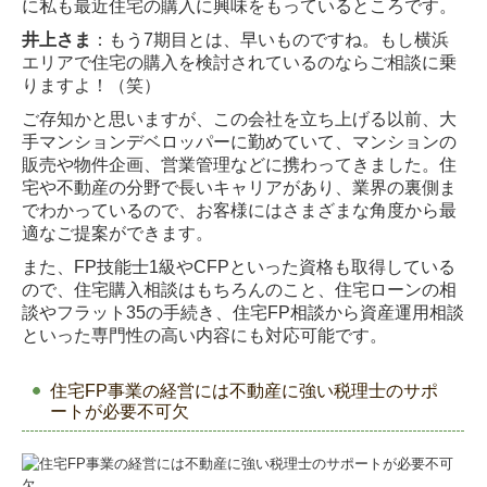
に私も最近住宅
の購入に興味をもっているところです。
井上さま
：もう7期目とは、早いものですね。もし横浜
エリアで住宅の購入を検討されてい
るのならご相談に乗
りますよ！（笑）
ご存知かと思いますが、この会社を立ち上げる以前、大
手マンションデベロッパーに勤めて
いて、マンションの
販売や物件企画、営業管理などに携わってきました。住
宅や不動産の分
野で長いキャリアがあり、業界の裏側ま
でわかっているので、お客様にはさまざまな角度か
ら最
適なご提案ができます。
また、FP技能士1級やCFPといった資格も取得している
ので、住宅購入相談はもちろんのこ
と、住宅ローンの相
談やフラット35の手続き、住宅FP相談から資産運用相談
といった専門性
の高い内容にも対応可能です。
住宅FP事業の経営には不動産に強い税理士のサポ
ートが必要不可欠