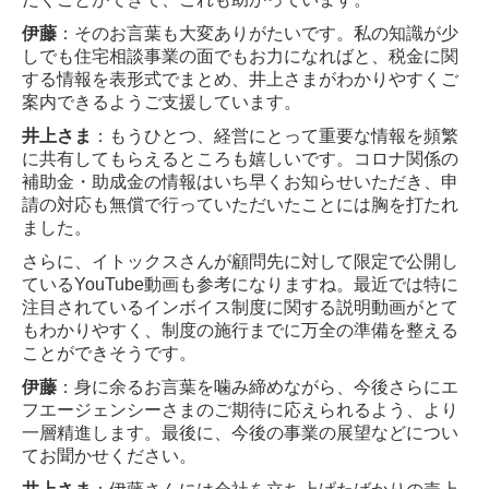
伊藤
：そのお言葉も大変ありがたいです。私の知識が少
しでも住宅相談事業の面でもお力に
なればと、税金に関
する情報を表形式でまとめ、井上さまがわかりやすくご
案内できるよう
ご支援しています。
井上さま
：もうひとつ、経営にとって重要な情報を頻繁
に共有してもらえるところも嬉しい
です。コロナ関係の
補助金・助成金の情報はいち早くお知らせいただき、申
請の対応も無償
で行っていただいたことには胸を打たれ
ました。
さらに、イトックスさんが顧問先に対して限定で公開し
ているYouTube動画も参考になりま
すね。最近では特に
注目されているインボイス制度に関する説明動画がとて
もわかりやす
く、制度の施行までに万全の準備を整える
ことができそうです。
伊藤
：身に余るお言葉を噛み締めながら、今後さらにエ
フエージェンシーさまのご期待に応
えられるよう、より
一層精進します。最後に、今後の事業の展望などについ
てお聞かせくだ
さい。