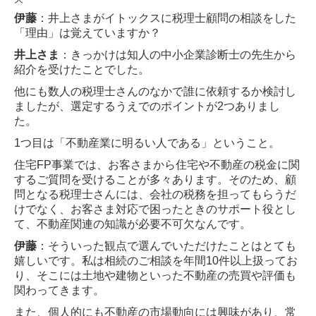
伊藤
：井上さまがイトックスに税理士顧問の相談をした
「理由」は覚えていますか？
井上さま
：きっかけは知人の中小企業診断士の先生から
紹介を受けたことでした。
他にも数人の税理士さんのなかで誰に依頼するか検討し
ましたが、選定するうえでのポイン
トが2つありまし
た。
1つ目は「不動産業に明るい人である」ということ。
住宅FP事業では、お客さまから住宅や不動産の税金に関
するご質問を受けることが多々あり
ます。そのため、顧
問となる税理士さんには、会社の税務を担ってもらうだ
けでなく、お客
さま対応で困ったときのサポート役とし
て、不動産関連の知識が必要不可欠なんです。
伊藤
：そういった観点で選んでいただけたことはとても
嬉しいです。私は相続のご相談を年
間10件以上扱ってお
り、そこには土地や建物といった不動産の売買や評価も
関わってきま
す。
また、個人的にも不動産の市場動向には興味があり、常