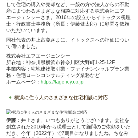
して住宅の購入や売却など、一般の
方や法人からの不動
株式会社ガレージカメイ
産にまつわるさまざまな相談に対応する株式会社エフ
エージェンシーさ
ま。2016年の設立からイトックス税理
株式会社エフエージェンシー
士・行政書士事務所（所長：伊藤健太郎）に顧問を依
頼
いただいています。
株式会社菅野産業
同社代表の井上富寛さまに、イトックスへの評価につい
て伺いました。
RAPORT
株式会社エフエージェンシー
所在地：神奈川県横浜市神奈川区大野町1-25-12F
情報提供
事業内容：宅地建物取引業・ファイナンシャルプラン業
務・住宅ローンコンサルティング業
務など
相談会・セミナー開催
ホームページ：
https://fagency.co.jp
採用情報
横浜に住う人のさまざまな住宅相談に対応
お問い合わせ
伊藤
：井上さま、いつもありがとうございます。会社を
創立された2016年から税理士として
顧問のご依頼をいた
だき、今年（2022年）で7期目になりましたね。ちなみ