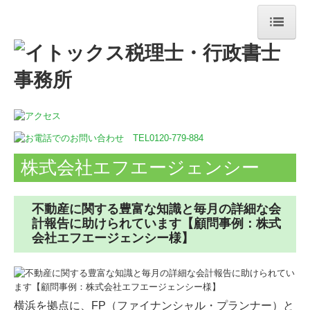
ホーム
事務所紹介
アクセス
サービス案内
株式会社エフエージェンシー
相続対策
不動産に関する豊富な知識と毎月の詳細な会
デジタル化支援
計報告に助けられています【顧問事例：株式
会社エフエージェンシー様】
創業支援・会社設立
MGゲーム
顧問先の企業様の声
横浜を拠点に、FP（ファイナンシャル・プランナー）と