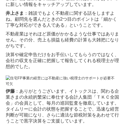
に新しい情報をキャッチアップして
います。
井上さま
：雑談でもよく不動産に関する話をしますよ
ね。顧問先を選んだときの2つ目のポ
イントは「細かく
丁寧な対応ができる人である」ということです。
不動産業はそれほど原価がかかるような仕事ではありま
せん。その分、売上も損益も経費の
計算も大雑把になり
がちです。
決算や確定申告だけをお手伝いしてもらうのではなく、
会社の収支を正確に把握して報告し
てくれる税理士が理
想的でした。
伊藤
：ありがとうございます。イトックスは、関わる企
業さまの永続的繁栄に奉仕する会計
人集団「ＴＫＣ全国
会」の会員として、毎月の巡回監査を徹底しています。
タイムリーに会計
の状態を把握することで、迅速な経営
判断が可能になり、さらに適法な節税対策をあわせて
行
うことで黒字決算をご支援しています。