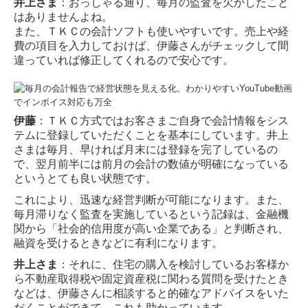
井上さま
：おっしゃる通り、毎月の監査を欠かしたこと
はありませんよね。
また、ＴＫＣの会計ソフトも使いやすいです。売上や経
費の項目を入力しておけば、伊藤さん
がチェックして間
違っていれば修正してくれるので安心です。
伊藤
：ＴＫＣ方式ではお客さまご自身で会計情報をシス
テムに登録していただくことを基本に
しています。井上
さまは毎月、早ければ月末には登録を完了しているの
で、翌月前半には前
月の会計の数値が明確になっている
というとても良い状態です。
これにより、迅速な経営判断が可能になります。また、
毎月滞りなく監査を実施していると
いう記録は、金融機
関から「社会的信用度が高い企業である」と判断され、
融資を受けると
きなどに有利になります。
井上さま
：それに、住宅の購入を検討しているお客様か
ら不動産取得税や固定資産税に関わ
る質問を受けたとき
などは、伊藤さんに相談すると的確なアドバイスをいた
だくことができ
て、これも助かっています。