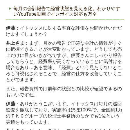
毎月の会計報告で経営状態を見える化。わかりやす
いYouTube動画でインボイス対応も万全
伊藤
：イトックスに対する率直な評価をお聞かせいただ
けますでしょうか？
井上さま
：まず、月次の報告で正確な会計の情報がすぐ
に把握できることが大変助かってい
ます。どうしても売
上だけに目がいきがちですが、伊藤さんにしっかり報告
してもらうと、
経費率が高くなっていることに気付ける
場合もあり…ある意味、「経費」という見たくない
とこ
ろも可視化されることで、経営の仕方を改善していくこ
とができます。
また、報告資料では前年の状態との比較が確認できるの
もいいですね。
伊藤
：ありがとうございます。イトックスは毎月の巡回
監査を徹底しており、実施率はほぼ
100%で、全国約1万
のＴＫＣグループの税理士事務所のなかでも1位という
実積をもっていま
す。