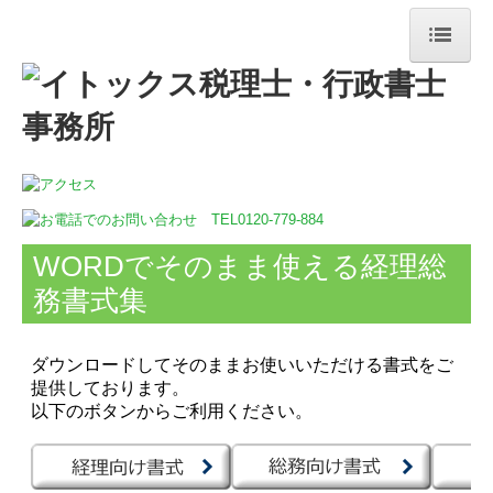
ホーム
事務所紹介
アクセス
サービス案内
WORDでそのまま使える経理総
相続対策
務書式集
デジタル化支援
創業支援・会社設立
MGゲーム
顧問先の企業様の声